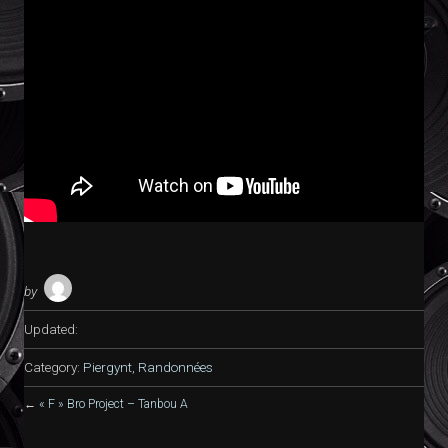
by
Updated:
Category:
Piergynt
,
Randonnées
←
« F » Bro Project – Tanbou A