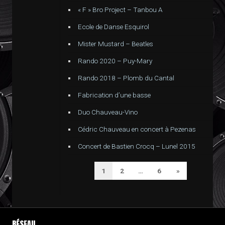
« F » Bro Project – Tanbou A
Ecole de Danse Esquirol
Mister Mustard – Beatles
Rando 2020 – Puy-Mary
Rando 2018 – Plomb du Cantal
Fabrication d’une basse
Duo Chauveau-Vino
Cédric Chauveau en concert à Pezenas
Concert de Bastien Crocq – Lunel 2015
PAGINATION
Next
1
2
…
6
»
DES
Page
PUBLICATIONS
RÉSEAU