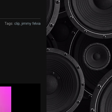
Tags:
clip
,
jimmy felvia