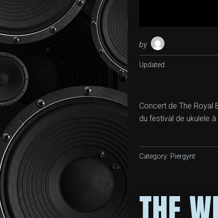
by
Updated:
Concert de The Royal Bo
du festival de ukulele à
Category:
Piergynt
THE W