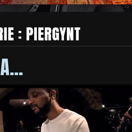
IE :
PIERGYNT
 A…