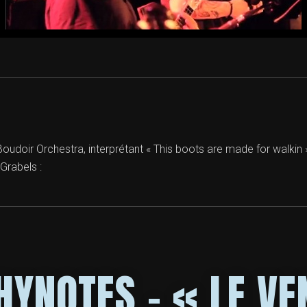
udoir Orchestra, interprétant « This boots are made for walkin »
 Grabels :
HYNOTES – « LE VE