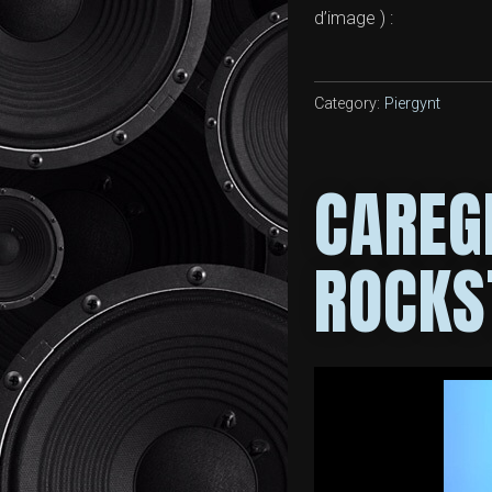
d’image ) :
Category:
Piergynt
CAREGI
ROCKS