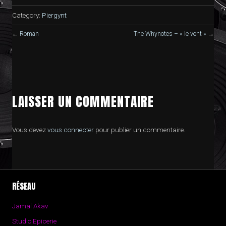
Category:
Piergynt
←
Roman
The Whynotes – « le vent »
→
LAISSER UN COMMENTAIRE
Vous devez
vous connecter
pour publier un commentaire.
RÉSEAU
Jamal Akav
Studio Epicerie