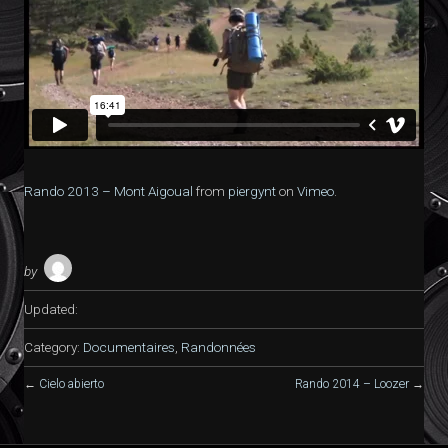
Rando 2013 – Mont Aigoual
from
piergynt
on
Vimeo
.
by
Updated:
Category:
Documentaires
,
Randonnées
←
Cielo abierto
Rando 2014 – Loozer
→